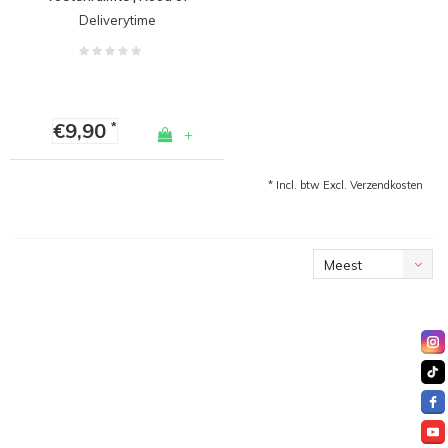
Wit voor Volkswagen
Deliverytime
€9,90
*
+
* Incl. btw Excl.
Verzendkosten
Meest
bekeken