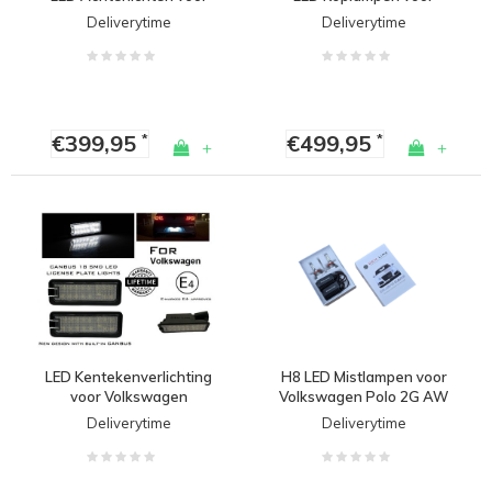
Volkswagen Polo 2G AW
Volkswagen Polo 6 (2G /
Deliverytime
Deliverytime
AW)
€399,95
€499,95
*
*
+
+
LED Kentekenverlichting
H8 LED Mistlampen voor
voor Volkswagen
Volkswagen Polo 2G AW
/ GTI
Deliverytime
Deliverytime