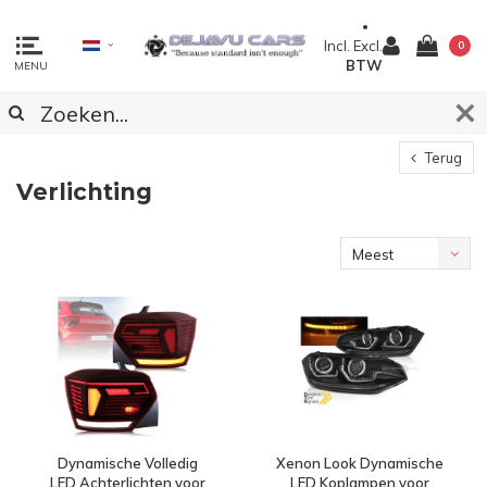
Incl.
Excl.
0
BTW
MENU
Terug
Verlichting
Meest
bekeken
Dynamische Volledig
Xenon Look Dynamische
LED Achterlichten voor
LED Koplampen voor