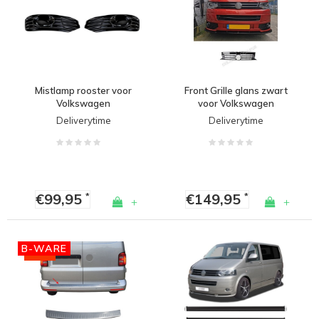
Mistlamp rooster voor
Front Grille glans zwart
Volkswagen
voor Volkswagen
Transporter T5 / T5.1
Transporter T5 | T5.1
Deliverytime
Deliverytime
Sportline
€99,95
€149,95
*
*
+
+
B-WARE
-38%