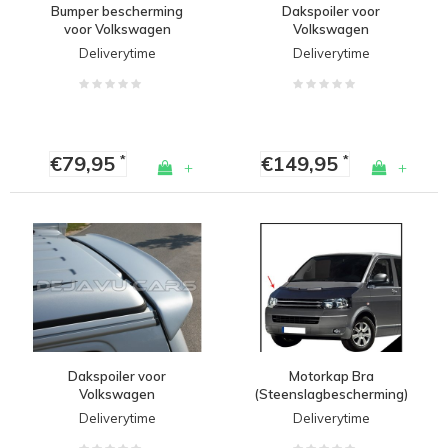
Bumper bescherming
Dakspoiler voor
voor Volkswagen
Volkswagen
Transporter T5 / T5.1 /
Transporter T5 & T5.1
Deliverytime
Deliverytime
Multivan
€79,95
€149,95
*
*
+
+
Dakspoiler voor
Motorkap Bra
Volkswagen
(Steenslagbescherming)
Transporter T5
voor Volkswagen
Deliverytime
Deliverytime
Transporter T5 / T5.1