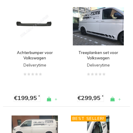
Achterbumper voor
Treeplanken set voor
Volkswagen
Volkswagen
Transporter T5
Transporter T5.1 & T6
Deliverytime
Deliverytime
€199,95
€299,95
*
*
+
+
BEST SELLER!