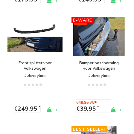
+
+
B-WARE
-20%
Front splitter voor
Bumper bescherming
Volkswagen
voor Volkswagen
Transporter T5.1 /
Transporter T5 - (B-
Deliverytime
Deliverytime
Multivan
WARE)
€49,95
AVP
€249,95
€39,95
*
*
+
+
BEST SELLER!