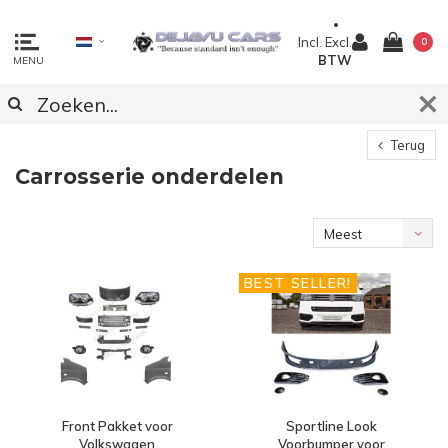
Incl.
Excl.
0
BTW
MENU
Terug
Carrosserie onderdelen
Meest
bekeken
BEST SELLER!
Front Pakket voor
Sportline Look
Volkswagen
Voorbumper voor