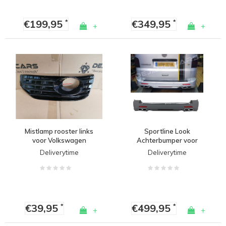
€199,95
€349,95
*
*
+
+
Mistlamp rooster links
Sportline Look
voor Volkswagen
Achterbumper voor
Transporter T5 / T5.1
Volkswagen
Deliverytime
Deliverytime
Sportline
Transporter T5 / T5.1
€39,95
€499,95
*
*
+
+