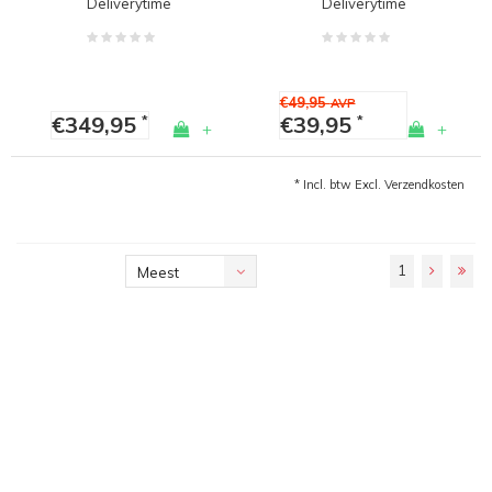
Deliverytime
Deliverytime
WARE)
€49,95
AVP
€349,95
€39,95
*
*
+
+
* Incl. btw Excl.
Verzendkosten
1
Meest
bekeken