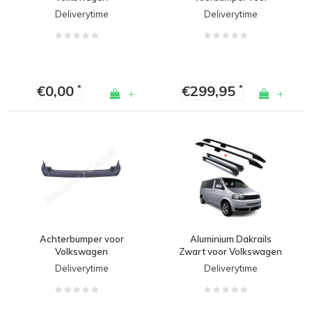
Transporter T5
Volkswagen
Deliverytime
Deliverytime
Transporter T5
€0,00
€299,95
*
*
+
+
Achterbumper voor
Aluminium Dakrails
Volkswagen
Zwart voor Volkswagen
Transporter T5.1
Transporter T5 / T5.1 /
Deliverytime
Deliverytime
T6 / T6.1