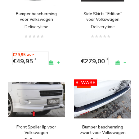
Bumper bescherming
Side Skirts ''Edition''
voor Volkswagen
voor Volkswagen
Transporter T5 / T5.1 /
Transporter T5 & T5.1
Deliverytime
Deliverytime
Multivan - (B-WARE)
€79,95
AVP
€49,95
€279,00
*
*
+
+
B-WARE
-20%
Front Spoiler lip voor
Bumper bescherming
Volkswagen
zwart voor Volkswagen
Transporter T5
Transporter T5 - (B-