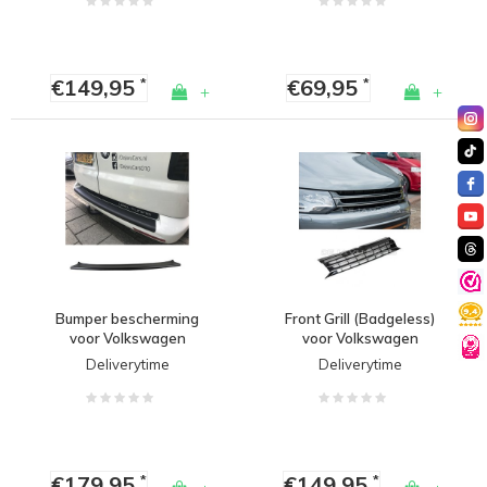
€149,95
€69,95
*
*
+
+
Bumper bescherming
Front Grill (Badgeless)
voor Volkswagen
voor Volkswagen
Transporter T5
Transporter T5
Deliverytime
Deliverytime
€179,95
€149,95
*
*