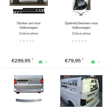
Sticker set voor
Zijwindschermen voor
Volkswagen
Volkswagen
Transporter T4 T5 T6
Transporter T5 / T6
Deliverytime
Deliverytime
€299,95
€79,95
*
*
+
+