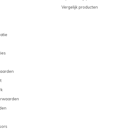
Vergelijk producten
atie
ties
aarden
t
rk
orwaarden
den
sors