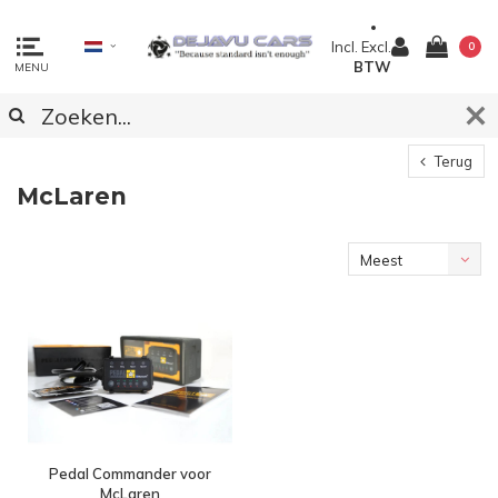
Incl.
Excl.
0
BTW
MENU
Terug
McLaren
Meest
bekeken
Pedal Commander voor
McLaren