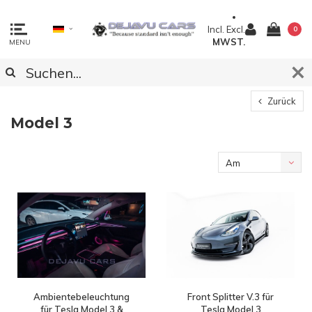
Incl.
Excl.
0
MWST.
MENU
Zurück
Model 3
Am
meisten
angesehen
Ambientebeleuchtung
Front Splitter V.3 für
für Tesla Model 3 &
Tesla Model 3