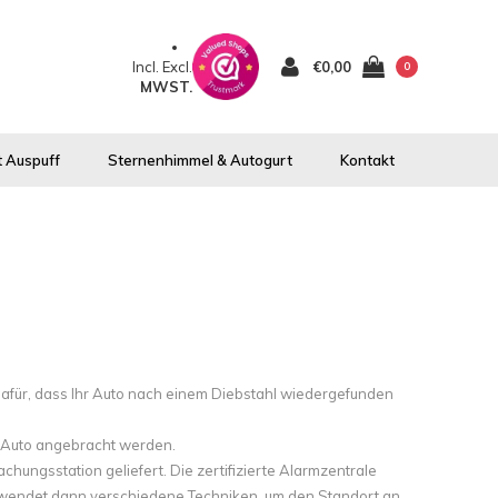
Incl.
Excl.
€0,00
0
MWST.
 Auspuff
Sternenhimmel & Autogurt
Kontakt
 dafür, dass Ihr Auto nach einem Diebstahl wiedergefunden
m Auto angebracht werden.
ungsstation geliefert. Die zertifizierte Alarmzentrale
erwendet dann verschiedene Techniken, um den Standort an