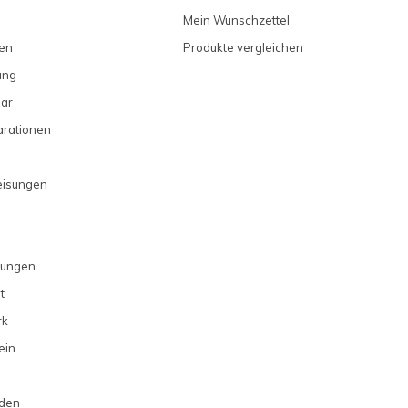
Mein Wunschzettel
en
Produkte vergleichen
ung
ar
arationen
eisungen
gungen
t
rk
ein
rden