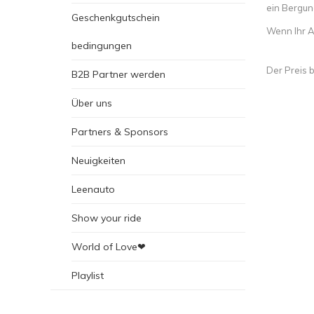
ein Bergun
Geschenkgutschein
Wenn Ihr Au
bedingungen
Der Preis b
B2B Partner werden
Über uns
Partners & Sponsors
Neuigkeiten
Leenauto
Show your ride
World of Love❤
Playlist