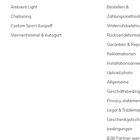
Ambient Light
Bestellen &
Chiptuning
Zahlungsmethod
Custom Sport Auspuff
Widerrufsbelehr
Sternenhimmel & Autogurt
Rücksendeformul
Garantien & Rep
Reklamationen
Installationsanw
Upload photo
Allgemeine
Geschäftsbedin
Privacy statemen
Legal & Tradema
Geschenkgutsch
bedingungen
B2B Partner we