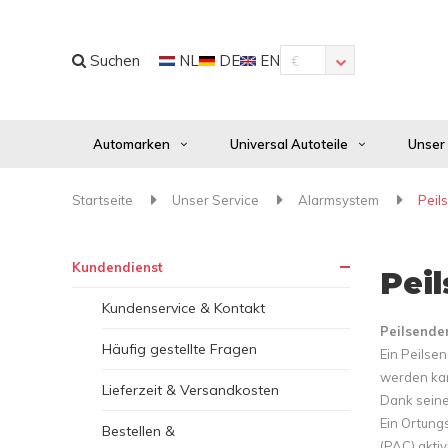
Suchen
NL
DE
EN
€
Automarken
Universal Autoteile
Unser
Startseite
Unser Service
Alarmsystem
Peil
Kundendienst
Pei
Kundenservice & Kontakt
Peilsende
Häufig gestellte Fragen
Ein Peilse
werden ka
Lieferzeit & Versandkosten
Dank seine
Ein Ortung
Bestellen &
(PAC) akti