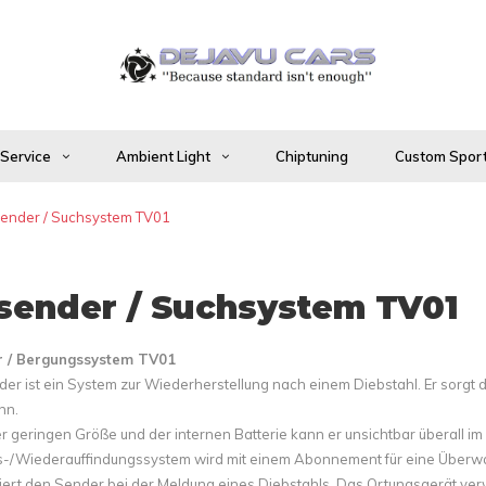
 Service
Ambient Light
Chiptuning
Custom Sport
sender / Suchsystem TV01
lsender / Suchsystem TV01
r / Bergungssystem TV01
nder ist ein System zur Wiederherstellung nach einem Diebstahl. Er sorgt
nn.
r geringen Größe und der internen Batterie kann er unsichtbar überall i
s-/Wiederauffindungssystem wird mit einem Abonnement für eine Überwach
viert den Sender bei der Meldung eines Diebstahls. Das Ortungsgerät v