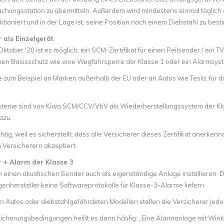
hungsstation zu übermitteln. Außerdem wird mindestens einmal täglich ein
tioniert und in der Lage ist, seine Position nach einem Diebstahl zu bes
 als Einzelgerät
ktober '20 ist es möglich, ein SCM-Zertifikat für einen Peilsender / ein
en Basisschutz wie eine Wegfahrsperre der Klasse 1 oder ein Alarmsyst
 zum Beispiel an Marken außerhalb der EU oder an Autos wie Tesla, für d
teme sind von Kiwa SCM/CCV/VbV als Wiederherstellungssystem der Klass
azu.
chtig, weil es sicherstellt, dass alle Versicherer dieses Zertifikat anerk
 Versicherern akzeptiert.
r + Alarm der Klasse 3
 einen akustischen Sender auch als eigenständige Anlage installieren. Da
enhersteller keine Softwareprotokolle für Klasse-3-Alarme liefern.
en Autos oder diebstahlgefährdeten Modellen stellen die Versicherer je
sicherungsbedingungen heißt es dann häufig: „Eine Alarmanlage mit Wink