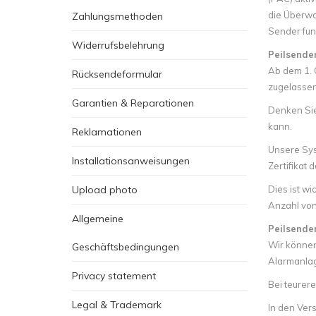
die Überwac
Zahlungsmethoden
Sender funk
Widerrufsbelehrung
Peilsender
Ab dem 1. O
Rücksendeformular
zugelassen
Garantien & Reparationen
Denken Sie
kann.
Reklamationen
Unsere Sys
Installationsanweisungen
Zertifikat d
Upload photo
Dies ist wi
Anzahl von
Allgemeine
Peilsende
Wir können
Geschäftsbedingungen
Alarmanlag
Privacy statement
Bei teurer
Legal & Trademark
In den Ver