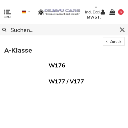
Incl.
Excl.
0
MWST.
MENU
Zurück
A-Klasse
W176
W177 / V177