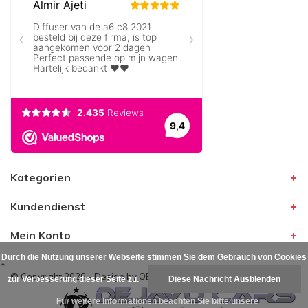
Kategorien
Kundendienst
Mein Konto
Durch die Nutzung unserer Webseite stimmen Sie dem Gebrauch von Cookies
© Copyright 2026 - Design by
OEM Line®
zur Verbesserung dieser Seite zu.
Diese Nachricht Ausblenden
Für weitere Informationen beachten Sie bitte unsere