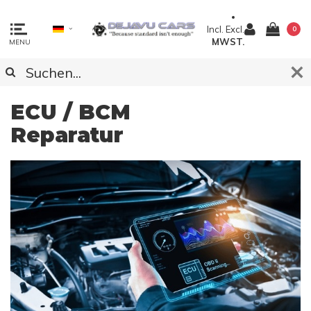
Incl.
Excl.
0
MWST.
MENU
ECU / BCM
Reparatur