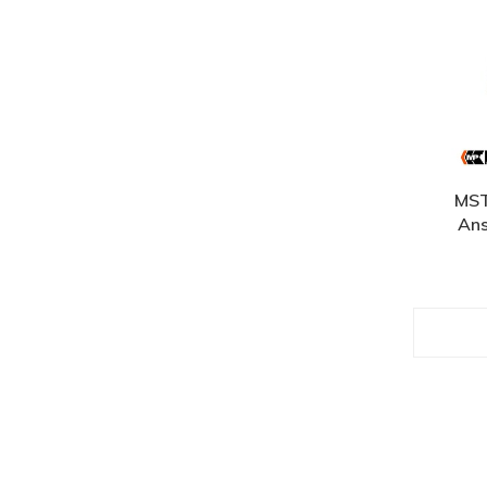
MST
Ans
Twinc