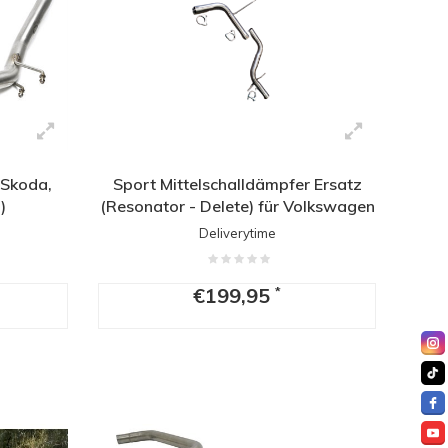
 Skoda,
Sport Mittelschalldämpfer Ersatz
)
(Resonator - Delete) für Volkswagen
Golf 6 1.4 TSI
Deliverytime
€199,95
*