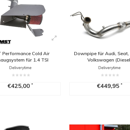
 Performance Cold Air
Downpipe für Audi, Seat,
augsystem für 1.4 TSI
Volkswagen (Diesel
harger | Audi Seat Skoda
Deliverytime
Deliverytime
Volkswagen
€425,00
€449,95
*
*