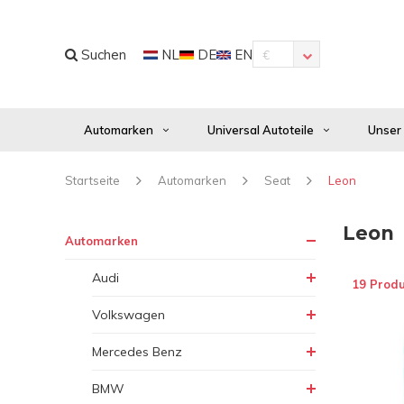
Suchen
NL
DE
EN
€
Automarken
Universal Autoteile
Unser
Startseite
Automarken
Seat
Leon
Leon
Automarken
Audi
19 Produ
Volkswagen
Mercedes Benz
BMW