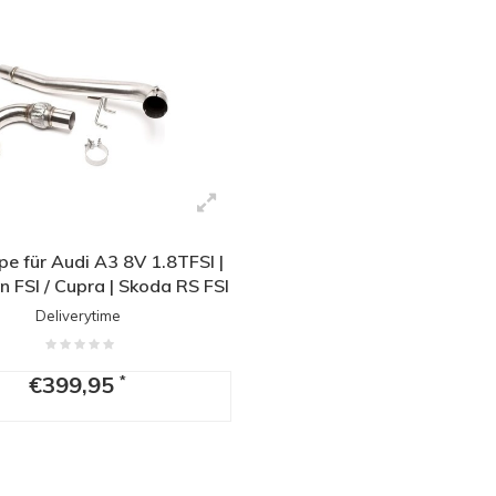
e für Audi A3 8V 1.8TFSI |
n FSI / Cupra | Skoda RS FSI
B | Volkswagen Golf 7 GTI /
Deliverytime
t / 7.5 GTI Facelift (zonder
OPF)
€399,95
*