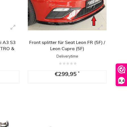
i A3 S3
Front splitter für Seat Leon FR (5F) /
TTRO &
Leon Cupra (5F)
lkswagen
Deliverytime
II R
€299,95
*
9,4