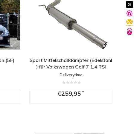
on (5F)
Sport Mittelschalldämpfer (Edelstahl
) für Volkswagen Golf 7 1.4 TSI
103/110kw
Deliverytime
€259,95
*