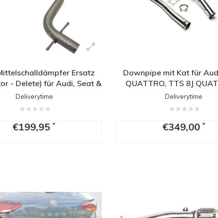
Mittelschalldämpfer Ersatz
Downpipe mit Kat für Aud
r - Delete) für Audi, Seat &
QUATTRO, TTS 8J QUA
Volkswagen
Seat Leon Cupra 1P & Vo
Deliverytime
Deliverytime
Golf 6 R20 & Scirocco I
€199,95
€349,00
*
*