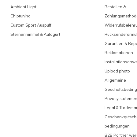
Ambient Light
Bestellen &
Chiptuning
Zahlungsmethod
Custom Sport Auspuff
Widerrufsbelehr
Sternenhimmel & Autogurt
Rücksendeformul
Garantien & Rep
Reklamationen
Installationsanw
Upload photo
Allgemeine
Geschäftsbedin
Privacy statemen
Legal & Tradema
Geschenkgutsch
bedingungen
B2B Partner we