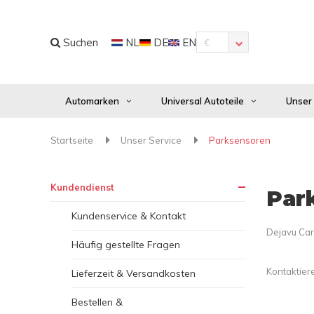
Suchen
NL
DE
EN
€
Automarken
Universal Autoteile
Unser
Startseite
Unser Service
Parksensoren
Kundendienst
Par
Kundenservice & Kontakt
Dejavu Car
Häufig gestellte Fragen
Kontaktiere
Lieferzeit & Versandkosten
Bestellen &