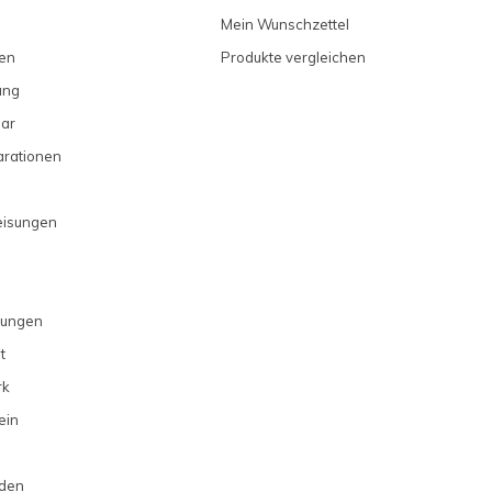
Mein Wunschzettel
en
Produkte vergleichen
ung
ar
arationen
eisungen
gungen
t
rk
ein
rden