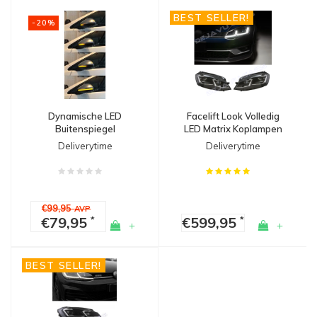
BEST SELLER!
-20%
Dynamische LED
Facelift Look Volledig
Buitenspiegel
LED Matrix Koplampen
Knipperlichten voor
met Start Up Animation
Deliverytime
Deliverytime
Volkswagen Golf 7
voor Volkswagen Golf 7
€99,95
AVP
€79,95
€599,95
*
*
+
+
BEST SELLER!