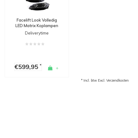
Facelift Look Volledig
LED Matrix Koplampen
met Start Up Animation
Deliverytime
voor Volkswagen Golf
7.5 Facelift
€599,95
*
+
* Incl. btw Excl.
Verzendkosten