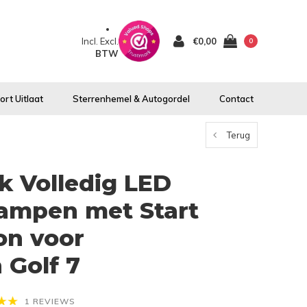
Incl.
Excl.
€0,00
0
BTW
rt Uitlaat
Sterrenhemel & Autogordel
Contact
Terug
ok Volledig LED
lampen met Start
on voor
 Golf 7
1 REVIEWS