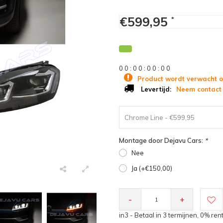
€599,95
*
0
0
:
0
0
:
0
0
:
0
0
Product wordt verwacht o
Neem contact 
Levertijd:
Chrome Line - €599,95
Montage door Dejavu Cars:
*
Nee
Ja (+€150,00)
-
+
in3 - Betaal in 3 termijnen, 0% ren