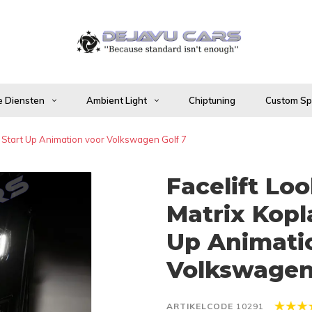
 Diensten
Ambient Light
Chiptuning
Custom Spo
t Start Up Animation voor Volkswagen Golf 7
Facelift Lo
Matrix Kop
Up Animati
Volkswagen
ARTIKELCODE
10291