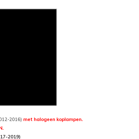
2012-2016)
met halogeen koplampen.
N.
017-2019)