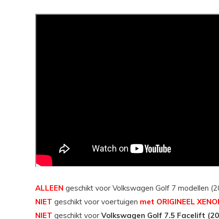
ALLEEN
geschikt voor Volkswagen Golf 7 modellen (
NIET
geschikt voor voertuigen
met ORIGINEEL XENO
NIET
geschikt voor
Volkswagen Golf 7.5 Facelift (2