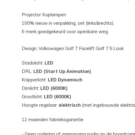
Projector Koplampen
100% nieuw in verpakking, set (links&rechts).
E-merk goedgekeurd voor openbare weg.
Design: Volkswagen Golf 7 Facelift Golf 7.5 Look
Stadslicht:
LED
DRL:
LED (Start Up Animation)
Knipperlicht:
LED Dynamisch
Dimlicht:
LED (6000K)
Grootlicht:
LED (6000K)
Hoogte regelaar:
elektrisch
(met ingebouwde elektris
12 maanden fabrieksgarantie
- Geen codering of aanpassing nodig op de boordcom