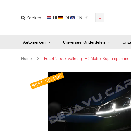
Zoeken
NL
DE
EN
€
Automerken
Universeel Onderdelen
Onze
Home
Facelift Look Volledig LED Matrix Koplampen me
BEST SELLER!