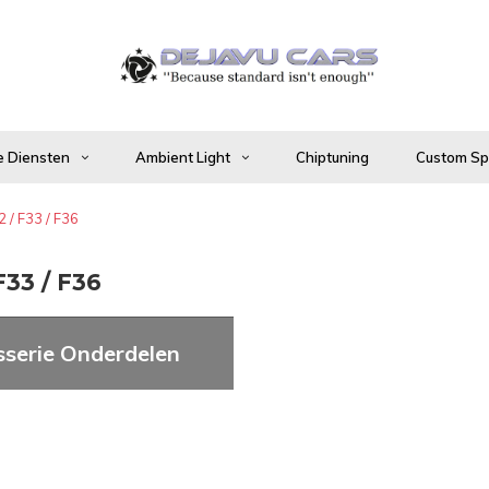
 Diensten
Ambient Light
Chiptuning
Custom Spo
2 / F33 / F36
F33 / F36
sserie Onderdelen