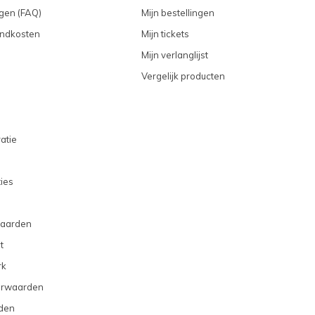
gen (FAQ)
Mijn bestellingen
endkosten
Mijn tickets
Mijn verlanglijst
Vergelijk producten
atie
ties
aarden
t
rk
orwaarden
den