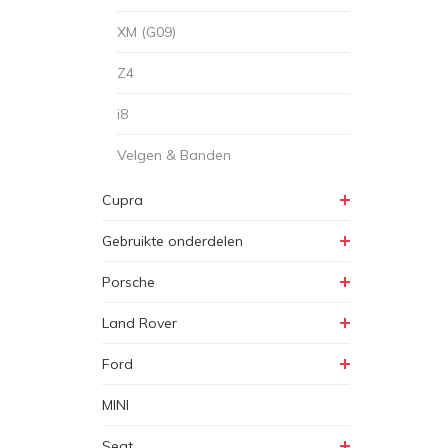
XM (G09)
Z4
i8
Velgen & Banden
Cupra
Gebruikte onderdelen
Porsche
Land Rover
Ford
MINI
Seat