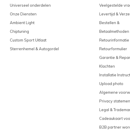
Universeel onderdelen
Veelgestelde vra
Onze Diensten
Levertijd & Verz
Ambient Light
Bestellen &
Chiptuning
Betaalmethoden
Custom Sport Uitlaat
Retourinformatie
Sterrenhemel & Autogordel
Retourformulier
Garantie & Repar
Klachten
Installatie Instruc
Upload photo
Algemene voorw
Privacy statemen
Legal & Tradema
Cadeaukaart vo
B2B partner wor