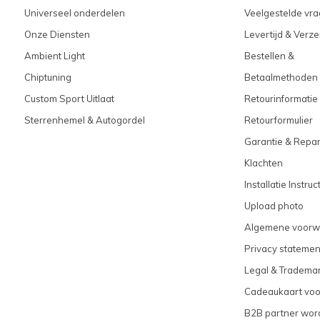
Universeel onderdelen
Veelgestelde vra
Onze Diensten
Levertijd & Verz
Ambient Light
Bestellen &
Chiptuning
Betaalmethoden
Custom Sport Uitlaat
Retourinformatie
Sterrenhemel & Autogordel
Retourformulier
Garantie & Repar
Klachten
Installatie Instruc
Upload photo
Algemene voorw
Privacy statemen
Legal & Tradema
Cadeaukaart vo
B2B partner wor