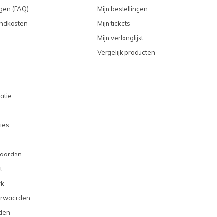
gen (FAQ)
Mijn bestellingen
endkosten
Mijn tickets
Mijn verlanglijst
Vergelijk producten
atie
ties
aarden
t
rk
orwaarden
den