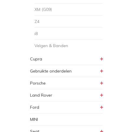
XM (G09)
Z4
i8
Velgen & Banden
Cupra
Gebruikte onderdelen
Porsche
Land Rover
Ford
MINI
Seat