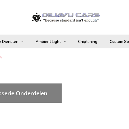
 Diensten
Ambient Light
Chiptuning
Custom Spo
9
sserie Onderdelen