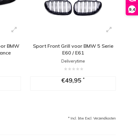
9,4
voor BMW
Sport Front Grill voor BMW 5 Serie
mance
E60 / E61
Deliverytime
€49,95
*
* Incl. btw Excl.
Verzendkosten