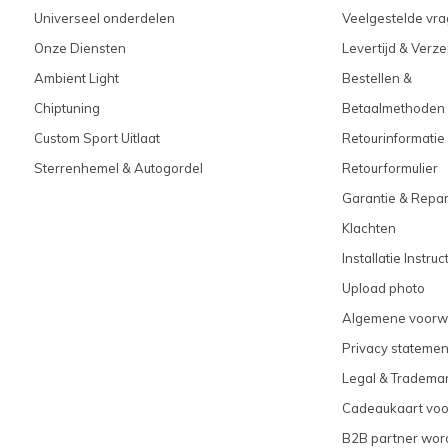
Universeel onderdelen
Veelgestelde vra
Onze Diensten
Levertijd & Verz
Ambient Light
Bestellen &
Chiptuning
Betaalmethoden
Custom Sport Uitlaat
Retourinformatie
Sterrenhemel & Autogordel
Retourformulier
Garantie & Repar
Klachten
Installatie Instruc
Upload photo
Algemene voorw
Privacy statemen
Legal & Tradema
Cadeaukaart vo
B2B partner wor