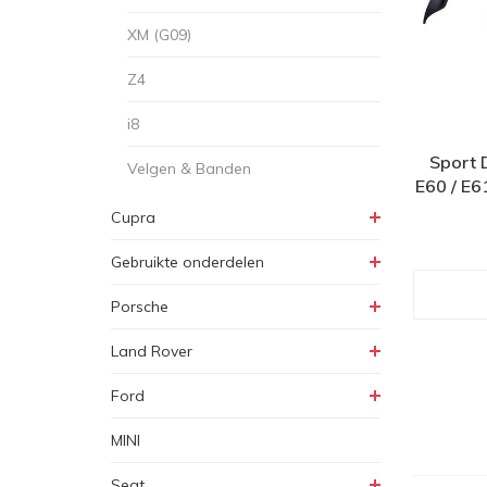
XM (G09)
Z4
i8
Sport 
Velgen & Banden
E60 / E6
Cupra
Gebruikte onderdelen
Porsche
Land Rover
Ford
MINI
Seat