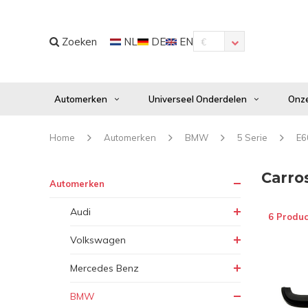
Zoeken
NL
DE
EN
€
Automerken
Universeel Onderdelen
Onze
Home
Automerken
BMW
5 Serie
E6
Carro
Automerken
Audi
6 Produc
Volkswagen
Mercedes Benz
BMW