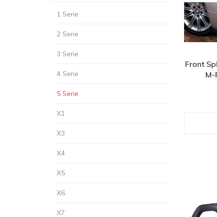
1 Serie
2 Serie
3 Serie
Front Sp
4 Serie
M-
5 Serie
X1
X3
X4
X5
X6
X7