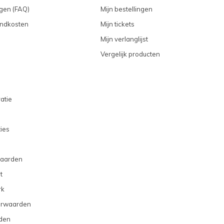
gen (FAQ)
Mijn bestellingen
endkosten
Mijn tickets
Mijn verlanglijst
Vergelijk producten
atie
ties
aarden
t
rk
orwaarden
den