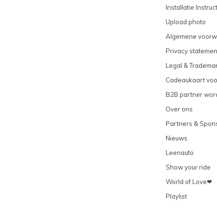
Installatie Instruc
Upload photo
Algemene voorw
Privacy statemen
Legal & Tradema
Cadeaukaart vo
B2B partner wor
Over ons
Partners & Spon
Nieuws
Leenauto
Show your ride
World of Love❤
Playlist