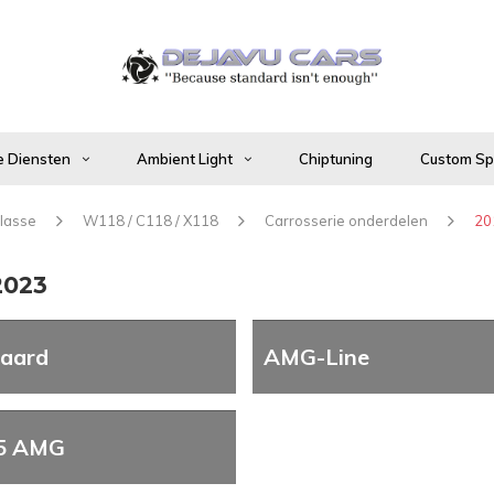
 Diensten
Ambient Light
Chiptuning
Custom Spo
lasse
W118 / C118 / X118
Carrosserie onderdelen
20
2023
aard
AMG-Line
5 AMG