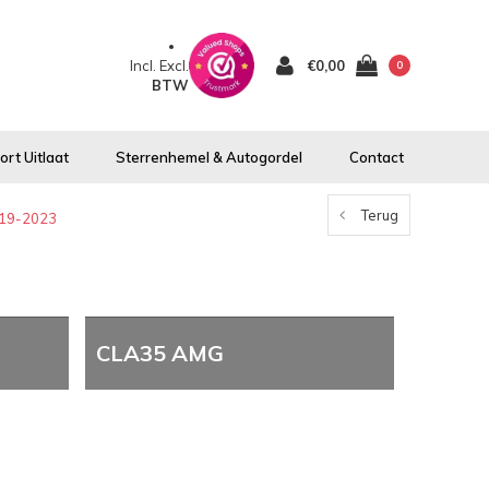
Incl.
Excl.
€0,00
0
BTW
rt Uitlaat
Sterrenhemel & Autogordel
Contact
Terug
19-2023
CLA35 AMG