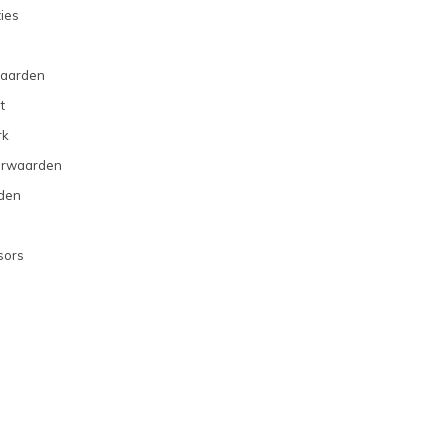
ties
aarden
t
rk
orwaarden
den
sors