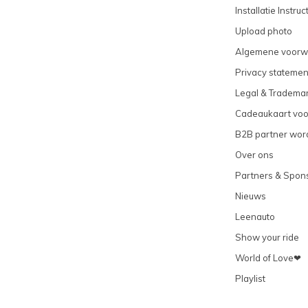
Installatie Instruc
Upload photo
Algemene voorw
Privacy statemen
Legal & Tradema
Cadeaukaart vo
B2B partner wor
Over ons
Partners & Spon
Nieuws
Leenauto
Show your ride
World of Love❤
Playlist