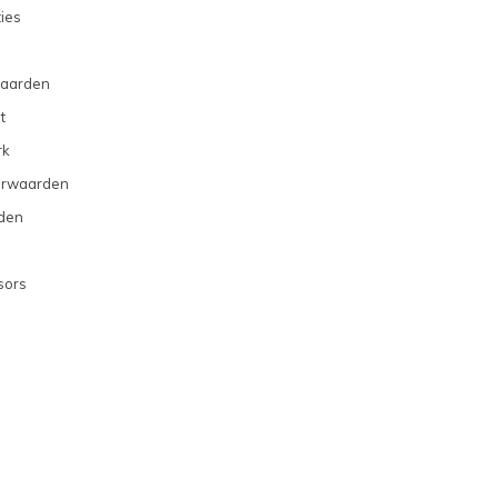
ties
aarden
t
rk
orwaarden
den
sors