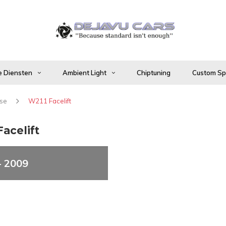
 Diensten
Ambient Light
Chiptuning
Custom Spo
sse
W211 Facelift
acelift
- 2009