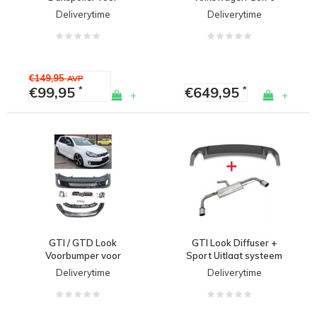
Volkswagen Golf 6
Deliverytime
Deliverytime
€149,95
AVP
€99,95
€649,95
*
*
+
+
GTI / GTD Look
GTI Look Diffuser +
Voorbumper voor
Sport Uitlaat systeem
Volkswagen Golf 6
voor Volkswagen Golf 6
Deliverytime
Deliverytime