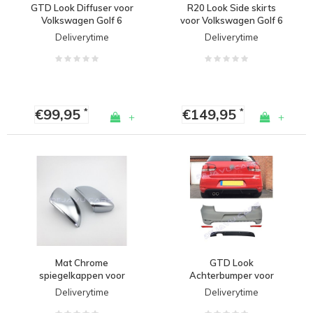
GTD Look Diffuser voor
R20 Look Side skirts
Volkswagen Golf 6
voor Volkswagen Golf 6
Deliverytime
Deliverytime
€99,95
€149,95
*
*
+
+
Mat Chrome
GTD Look
spiegelkappen voor
Achterbumper voor
Volkswagen Golf 6
Volkswagen Golf 6
Deliverytime
Deliverytime