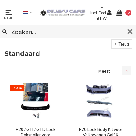
Incl.
Excl.
0
BTW
MENU
Terug
Standaard
Meest
bekeken
-33%
R20 / GTI / GTD Look
R20 Look Body Kit voor
Dakspoiler voor
Volkswagen Golf 6