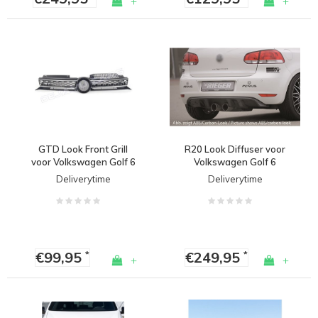
+
+
GTD Look Front Grill
R20 Look Diffuser voor
voor Volkswagen Golf 6
Volkswagen Golf 6
GTI / GTD
Deliverytime
Deliverytime
€99,95
€249,95
*
*
+
+