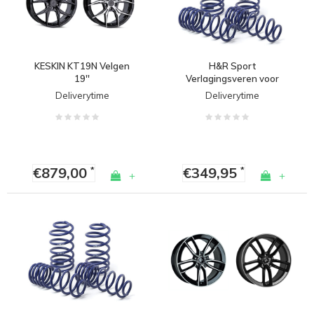
KESKIN KT19N Velgen
H&R Sport
19''
Verlagingsveren voor
Volkswagen Golf 7 GTI /
Deliverytime
Deliverytime
GTD
€879,00
€349,95
*
*
+
+