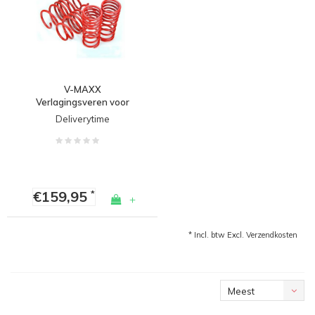
V-MAXX
Verlagingsveren voor
Volkswagen Golf 7 R /
Deliverytime
7.5 R
€159,95
*
+
* Incl. btw Excl.
Verzendkosten
Meest
bekeken