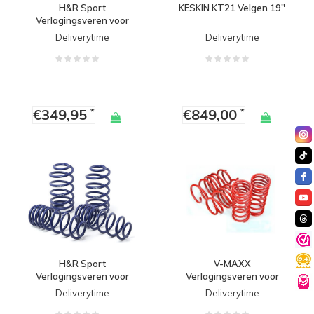
H&R Sport
KESKIN KT21 Velgen 19''
Verlagingsveren voor
Volkswagen Golf 7 R
Deliverytime
Deliverytime
€349,95
€849,00
*
*
+
+
H&R Sport
V-MAXX
Verlagingsveren voor
Verlagingsveren voor
Volkswagen Golf 7 GTE
Volkswagen Golf 7 GTE
Deliverytime
Deliverytime