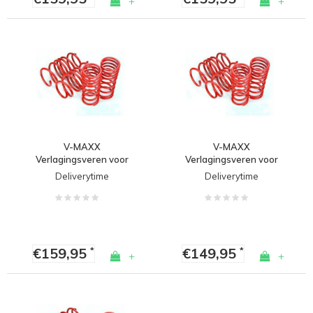
+
+
V-MAXX
V-MAXX
Verlagingsveren voor
Verlagingsveren voor
Volkswagen Golf 7 E-
Volkswagen Golf 7
Deliverytime
Deliverytime
GOLF
€159,95
€149,95
*
*
+
+