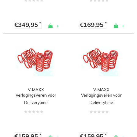
€349,95
€169,95
*
*
+
+
V-MAXX
V-MAXX
Verlagingsveren voor
Verlagingsveren voor
Volkswagen Golf 7
Volkswagen Golf 7 GTI /
Deliverytime
Deliverytime
Variant
GTD
€159,95
€159,95
*
*