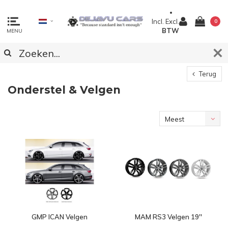
Incl.
Excl.
0
BTW
MENU
Terug
Onderstel & Velgen
Meest
bekeken
GMP ICAN Velgen
MAM RS3 Velgen 19''