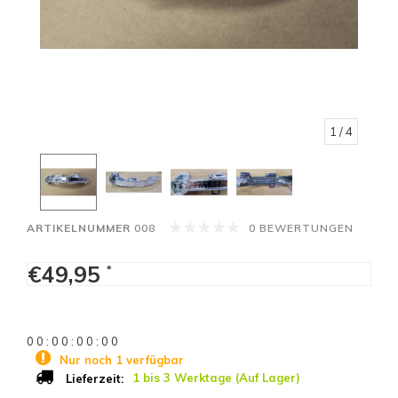
1
/ 4
ARTIKELNUMMER
008
0 BEWERTUNGEN
€49,95
*
0
0
:
0
0
:
0
0
:
0
0
Nur noch 1 verfügbar
1 bis 3 Werktage (Auf Lager)
Lieferzeit: