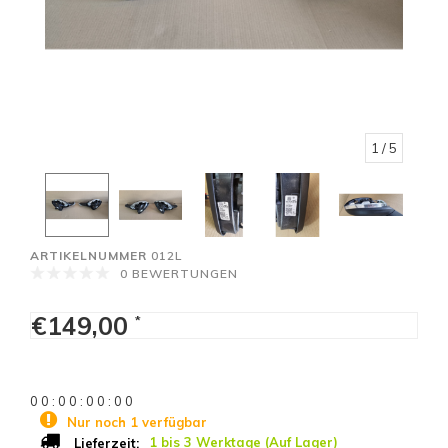
1
/ 5
ARTIKELNUMMER
012L
0 BEWERTUNGEN
€149,00
*
0
0
:
0
0
:
0
0
:
0
0
Nur noch 1 verfügbar
1 bis 3 Werktage (Auf Lager)
Lieferzeit: