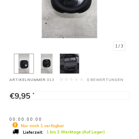
1
/ 3
ARTIKELNUMMER
013
0 BEWERTUNGEN
€9,95
*
0
0
:
0
0
:
0
0
:
0
0
Nur noch 1 verfügbar
1 bis 3 Werktage (Auf Lager)
Lieferzeit: