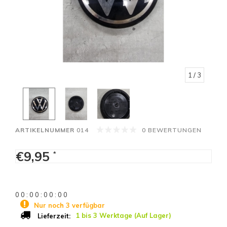
1
/ 3
ARTIKELNUMMER
014
0 BEWERTUNGEN
€9,95
*
0
0
:
0
0
:
0
0
:
0
0
Nur noch 3 verfügbar
1 bis 3 Werktage (Auf Lager)
Lieferzeit: