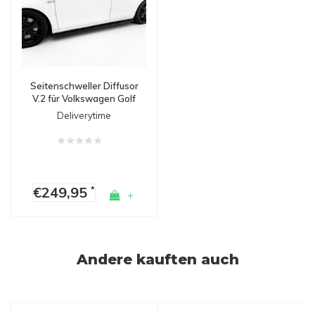
Seitenschweller Diffusor
V.2 für Volkswagen Golf
7 GTI / GTD / GTE
Deliverytime
€249,95
*
+
Andere kauften auch