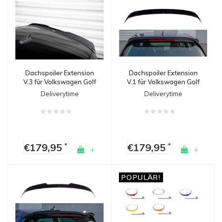
Dachspoiler Extension
Dachspoiler Extension
V.3 für Volkswagen Golf
V.1 für Volkswagen Golf
7 / 7.5 Facelift R / GTI /
7 / 7.5 Facelift R / GTI /
Deliverytime
Deliverytime
GTD / GTE
GTD / GTE
€179,95
€179,95
*
*
+
+
POPULÄR!