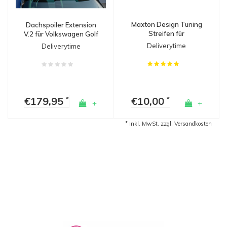
Maxton Design Tuning
Dachspoiler Extension
Streifen für
V.2 für Volkswagen Golf
Seitenschweller,
7 / 7.5 Facelift R / GTI /
Deliverytime
Deliverytime
Diffusoren & Splitters
GTD / GTE
€179,95
€10,00
*
*
+
+
* Inkl. MwSt. zzgl.
Versandkosten