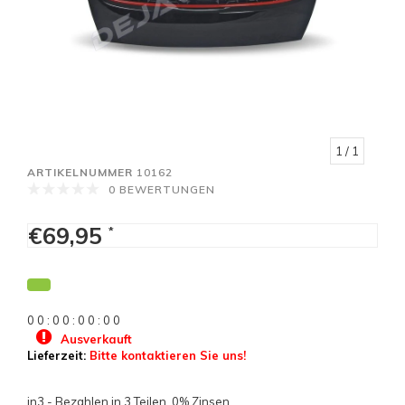
1
/ 1
ARTIKELNUMMER
10162
0 BEWERTUNGEN
€69,95
*
0
0
:
0
0
:
0
0
:
0
0
Ausverkauft
Lieferzeit:
Bitte kontaktieren Sie uns!
in3 - Bezahlen in 3 Teilen, 0% Zinsen