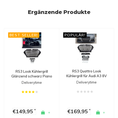
Ergänzende Produkte
BEST SELLER!
POPULÄR!
RS3 Quattro Look
RS3 Look Kühlergrill
Kühlergrill für Audi A3 8V
Glänzend schwarz Piano
/ S line / S3
Black Edition für Audi A3
Deliverytime
Deliverytime
8V, S-line, S3
€149,95
€169,95
*
*
+
+