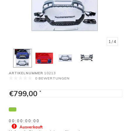
1
/ 4
ARTIKELNUMMER
10213
0 BEWERTUNGEN
€799,00
*
0
0
:
0
0
:
0
0
:
0
0
Ausverkauft