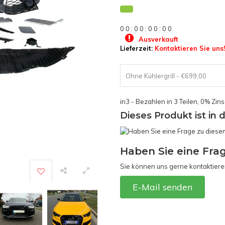
0
0
:
0
0
:
0
0
:
0
0
Ausverkauft
Lieferzeit:
Kontaktieren Sie uns!
Ohne Kühlergrill - €699,00
in3 - Bezahlen in 3 Teilen, 0% Zin
Dieses Produkt ist in 
Haben Sie eine Fra
Sie können uns gerne kontaktiere
E-Mail senden