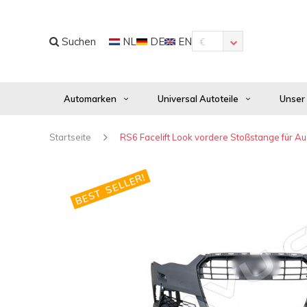
Suchen
NL
DE
EN
€
Automarken
Universal Autoteile
Unser
Startseite
RS6 Facelift Look vordere Stoßstange für A
BEST SELLER!