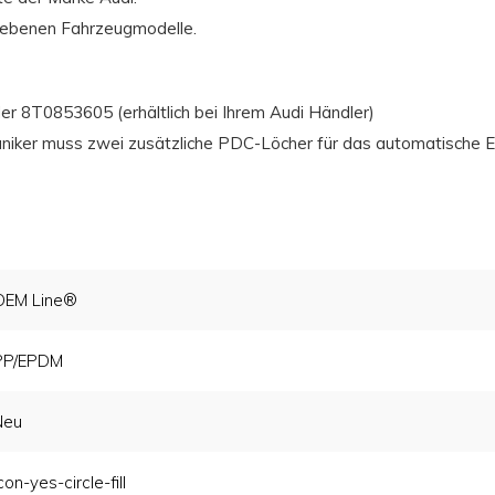
riebenen Fahrzeugmodelle.
 8T0853605 (erhältlich bei Ihrem Audi Händler)
aniker muss zwei zusätzliche PDC-Löcher für das automatische E
OEM Line®
PP/EPDM
Neu
con-yes-circle-fill