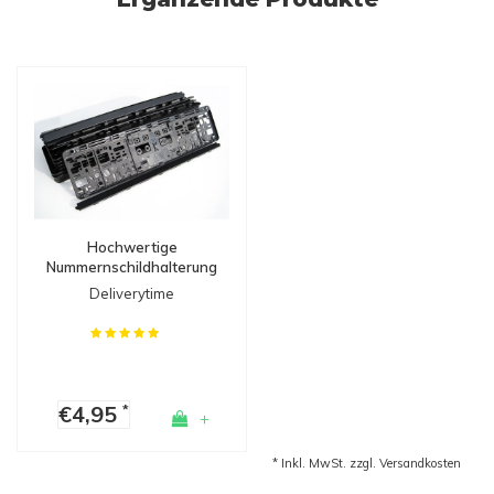
Hochwertige
Nummernschildhalterung
- Made in Germany
Deliverytime
€4,95
*
+
* Inkl. MwSt. zzgl.
Versandkosten