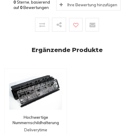
0
Sterne, basierend
Ihre Bewertung hinzufügen
auf
0
Bewertungen
Ergänzende Produkte
Hochwertige
Nummernschildhalterung
- Made in Germany
Deliverytime