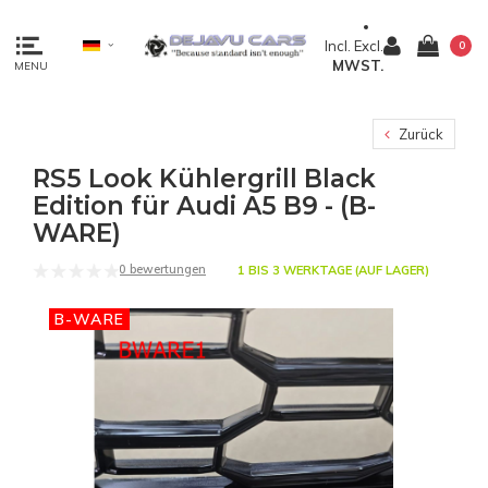
Incl.
Excl.
0
MWST.
MENU
Zurück
RS5 Look Kühlergrill Black
Edition für Audi A5 B9 - (B-
WARE)
0 bewertungen
1 BIS 3 WERKTAGE (AUF LAGER)
-40%
B-WARE