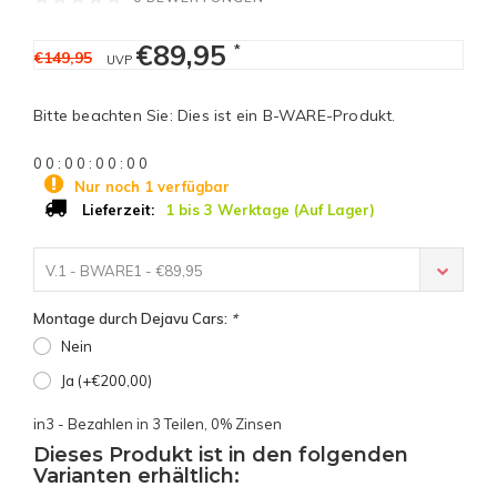
€89,95
*
€149,95
UVP
Bitte beachten Sie: Dies ist ein B-WARE-Produkt.
0
0
:
0
0
:
0
0
:
0
0
Nur noch 1 verfügbar
1 bis 3 Werktage (Auf Lager)
Lieferzeit:
V.1 - BWARE1 - €89,95
Montage durch Dejavu Cars:
*
Nein
Ja (+€200,00)
in3 - Bezahlen in 3 Teilen, 0% Zinsen
Dieses Produkt ist in den folgenden
Varianten erhältlich: