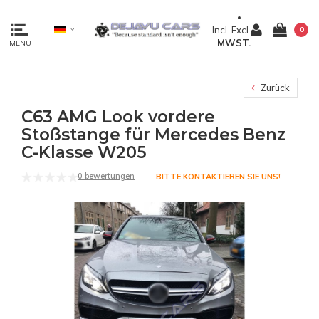
Incl.
Excl.
0
MWST.
MENU
Zurück
C63 AMG Look vordere
Stoßstange für Mercedes Benz
C-Klasse W205
0 bewertungen
BITTE KONTAKTIEREN SIE UNS!