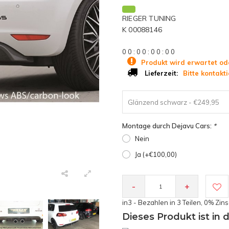
RIEGER TUNING
K 00088146
0
0
:
0
0
:
0
0
:
0
0
Produkt wird erwartet od
Bitte kontakti
Lieferzeit:
Glänzend schwarz - €249,95
Montage durch Dejavu Cars:
*
Nein
Ja (+€100,00)
-
+
in3 - Bezahlen in 3 Teilen, 0% Zin
Dieses Produkt ist in 