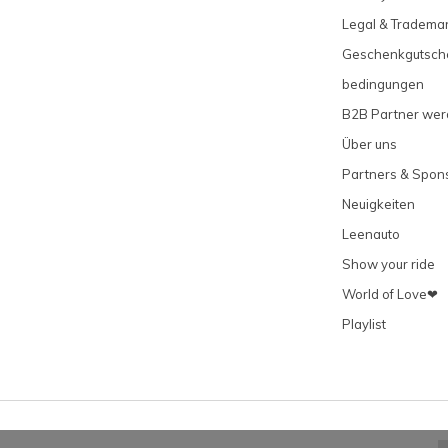
Legal & Tradema
Geschenkgutsch
bedingungen
B2B Partner we
Über uns
Partners & Spon
Neuigkeiten
Leenauto
Show your ride
World of Love❤
Playlist