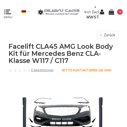
Incl.
Excl.
0
MWST.
MENU
Zurück
Facelift CLA45 AMG Look Body
Kit für Mercedes Benz CLA-
Klasse W117 / C117
0 bewertungen
BITTE KONTAKTIEREN SIE UNS!