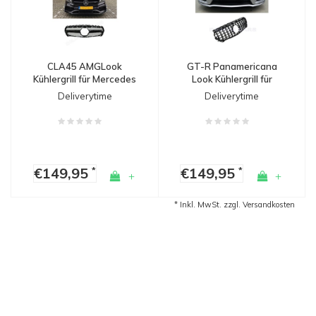
GT-R Panamericana
CLA45 AMGLook
Look Kühlergrill für
Kühlergrill für Mercedes
Mercedes Benz CLA-
Benz CLA-Klasse W117
Deliverytime
Deliverytime
Klasse W117 / C117 /
/ C117 / X117
X117
€149,95
€149,95
*
*
+
+
* Inkl. MwSt. zzgl.
Versandkosten