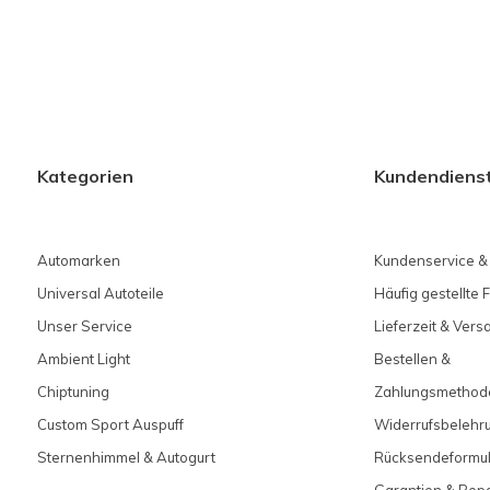
Kategorien
Kundendiens
Automarken
Kundenservice &
Universal Autoteile
Häufig gestellte 
Unser Service
Lieferzeit & Ver
Ambient Light
Bestellen &
Chiptuning
Zahlungsmethod
Custom Sport Auspuff
Widerrufsbelehr
Sternenhimmel & Autogurt
Rücksendeformul
Garantien & Rep