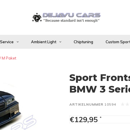
 Service
Ambient Light
Chiptuning
Custom Sport
/ M Paket
Sport Front
BMW 3 Serie
ARTIKELNUMMER
10594
€129,95
*