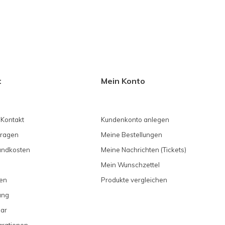
t
Mein Konto
 Kontakt
Kundenkonto anlegen
Fragen
Meine Bestellungen
sandkosten
Meine Nachrichten (Tickets)
Mein Wunschzettel
en
Produkte vergleichen
ung
ar
arationen