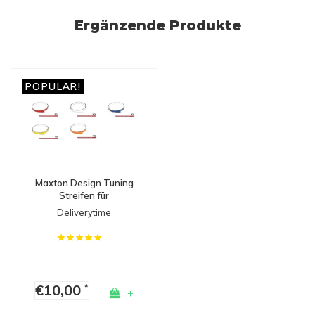
Ergänzende Produkte
POPULÄR!
Maxton Design Tuning
Streifen für
Seitenschweller,
Deliverytime
Diffusoren & Splitters
€10,00
*
+