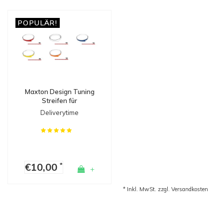
POPULÄR!
Maxton Design Tuning
Streifen für
Seitenschweller,
Deliverytime
Diffusoren & Splitters
€10,00
*
+
* Inkl. MwSt. zzgl.
Versandkosten