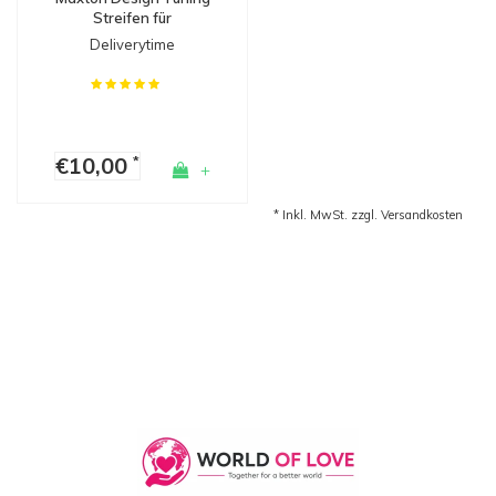
Streifen für
Seitenschweller,
Deliverytime
Diffusoren & Splitters
€10,00
*
+
* Inkl. MwSt. zzgl.
Versandkosten