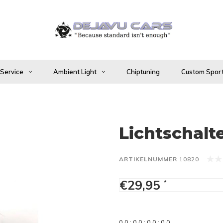
 Service
Ambient Light
Chiptuning
Custom Sport
Lichtschalt
ARTIKELNUMMER
10820
€29,95
*
0
0
:
0
0
:
0
0
:
0
0