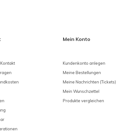
t
Mein Konto
 Kontakt
Kundenkonto anlegen
Fragen
Meine Bestellungen
sandkosten
Meine Nachrichten (Tickets)
Mein Wunschzettel
en
Produkte vergleichen
ung
ar
arationen