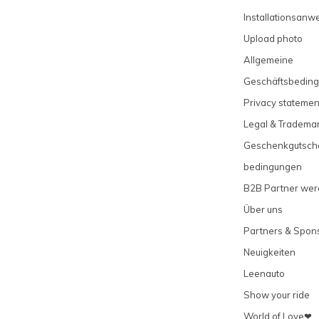
Installationsanw
Upload photo
Allgemeine
Geschäftsbedin
Privacy statemen
Legal & Tradema
Geschenkgutsch
bedingungen
B2B Partner we
Über uns
Partners & Spon
Neuigkeiten
Leenauto
Show your ride
World of Love❤