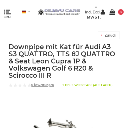
Incl.
Excl.
0
MWST.
MENU
Zurück
Downpipe mit Kat für Audi A3
S3 QUATTRO, TTS 8J QUATTRO
& Seat Leon Cupra 1P &
Volkswagen Golf 6 R20 &
Scirocco III R
0 bewertungen
1 BIS 3 WERKTAGE (AUF LAGER)