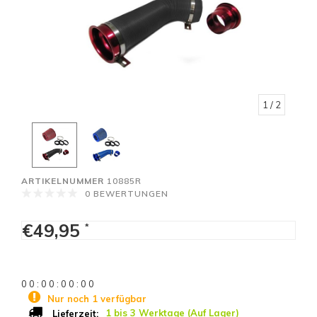
1
/ 2
ARTIKELNUMMER
10885R
0 BEWERTUNGEN
€49,95
*
0
0
:
0
0
:
0
0
:
0
0
Nur noch 1 verfügbar
1 bis 3 Werktage (Auf Lager)
Lieferzeit: