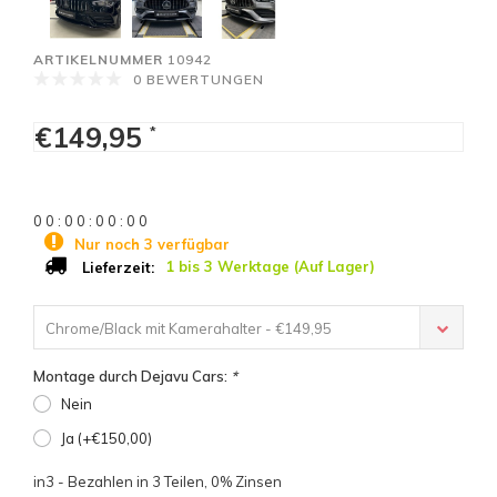
ARTIKELNUMMER
10942
0 BEWERTUNGEN
€149,95
*
0
0
:
0
0
:
0
0
:
0
0
Nur noch 3 verfügbar
1 bis 3 Werktage (Auf Lager)
Lieferzeit:
Chrome/Black mit Kamerahalter - €149,95
Montage durch Dejavu Cars:
*
Nein
Ja (+€150,00)
in3 - Bezahlen in 3 Teilen, 0% Zinsen