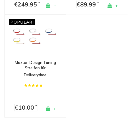
€249,95
€89,99
*
*
+
+
POPULÄR!
Maxton Design Tuning
Streifen für
Seitenschweller,
Deliverytime
Diffusoren & Splitters
€10,00
*
+