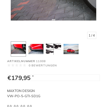
1
/ 4
ARTIKELNUMMER
11008
0 BEWERTUNGEN
€179,95
*
MAXTON DESIGN
VW-PO-5-GTI-SD1G
0
0
:
0
0
:
0
0
:
0
0