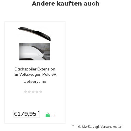
Andere kauften auch
Dachspoiler Extension
für Volkswagen Polo 6R
GTI / R line
Deliverytime
€179,95
*
+
* Inkl. MwSt. zzgl.
Versandkosten