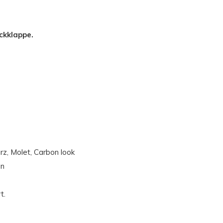
ckklappe.
rz, Molet, Carbon look
en
t.