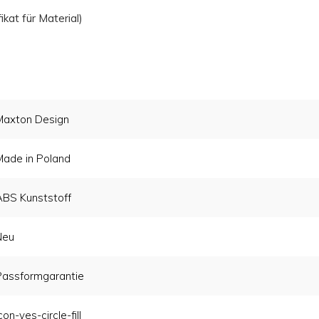
at für Material)
Maxton Design
Made in Poland
ABS Kunststoff
Neu
Passformgarantie
con-yes-circle-fill