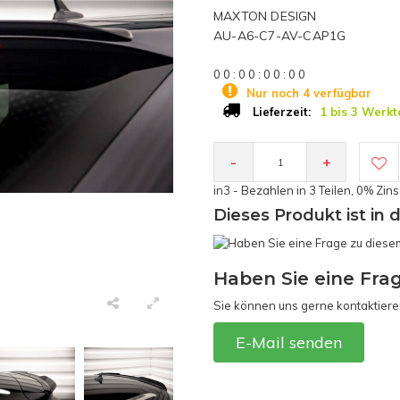
MAXTON DESIGN
AU-A6-C7-AV-CAP1G
0
0
:
0
0
:
0
0
:
0
0
Nur noch 4 verfügbar
1 bis 3 Werkt
Lieferzeit:
-
+
in3 - Bezahlen in 3 Teilen, 0% Zin
Dieses Produkt ist in 
Haben Sie eine Fra
Sie können uns gerne kontaktiere
E-Mail senden