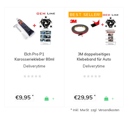
BEST SELLER!
3M doppelseitiges
Elch Pro P1
Klebeband für Auto
Karosseriekleber 80ml
Tuning & Spoilers
Deliverytime
Deliverytime
€9,95
€29,95
*
*
+
+
* Inkl. MwSt. zzgl.
Versandkosten