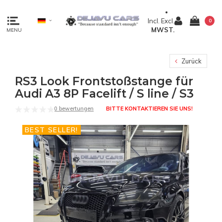
Incl.
Excl.
0
MWST.
MENU
Zurück
RS3 Look Frontstoßstange für
Audi A3 8P Facelift / S line / S3
0 bewertungen
BITTE KONTAKTIEREN SIE UNS!
BEST SELLER!