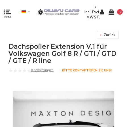
Incl.
Excl.
0
MWST.
MENU
Zurück
Dachspoiler Extension V.1 für
Volkswagen Golf 8 R / GTI / GTD
/ GTE / R line
0 bewertungen
BITTE KONTAKTIEREN SIE UNS!