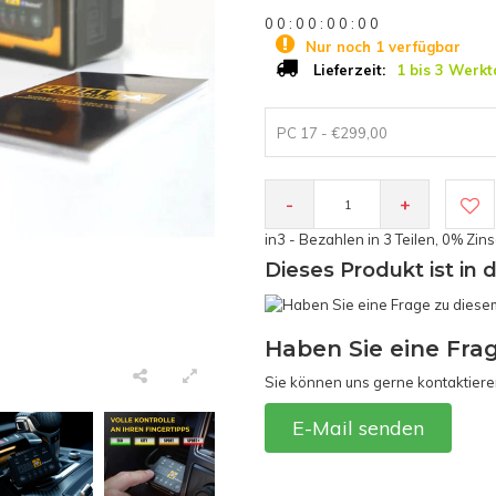
0
0
:
0
0
:
0
0
:
0
0
Nur noch 1 verfügbar
1 bis 3 Werkt
Lieferzeit:
PC 17 - €299,00
-
+
in3 - Bezahlen in 3 Teilen, 0% Zin
Dieses Produkt ist in 
Haben Sie eine Fra
Sie können uns gerne kontaktiere
E-Mail senden