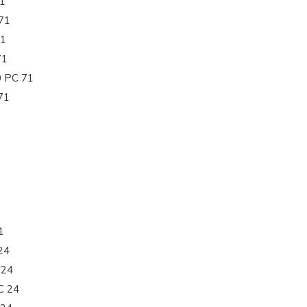
1
71
71
71
0 PC 71
71
1
24
 24
C 24