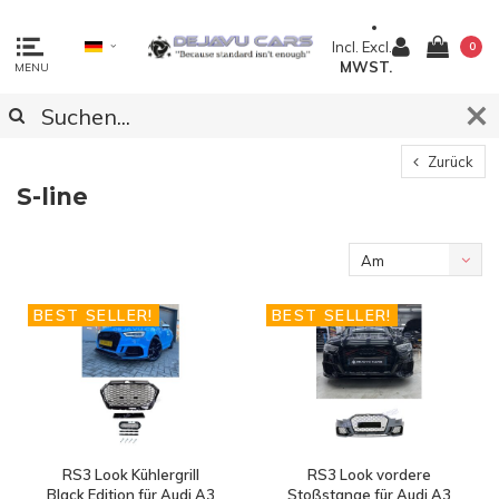
Incl.
Excl.
0
MWST.
MENU
Zurück
S-line
Am
meisten
BEST SELLER!
BEST SELLER!
angesehen
RS3 Look Kühlergrill
RS3 Look vordere
Black Edition für Audi A3
Stoßstange für Audi A3