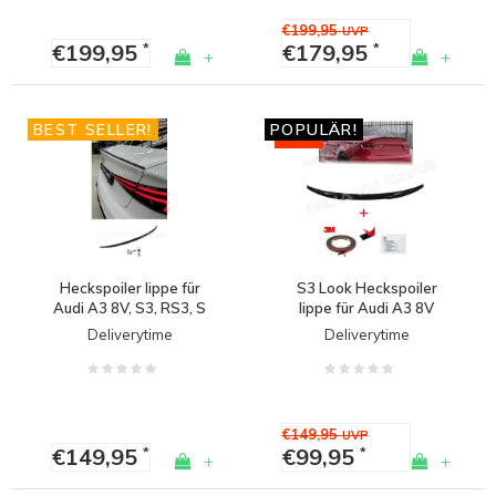
€199,95
UVP
€199,95
€179,95
*
*
+
+
BEST SELLER!
POPULÄR!
-33%
Heckspoiler lippe für
S3 Look Heckspoiler
Audi A3 8V, S3, RS3, S
lippe für Audi A3 8V
line
Limousine
Deliverytime
Deliverytime
€149,95
UVP
€149,95
€99,95
*
*
+
+