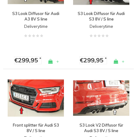
S3 Look Diffusor für Audi
S3 Look Diffusor für Audi
A3 8V S line
S3 8V / S line
Deliverytime
Deliverytime
€299,95
€299,95
*
*
+
+
Front splitter für Audi S3
S3 Look V2 Diffusor für
8V / S line
Audi S3 8V / S line