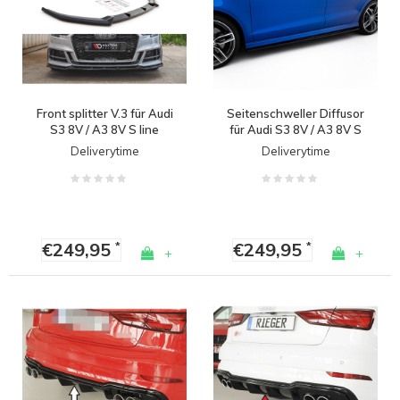
Front splitter V.3 für Audi
Seitenschweller Diffusor
S3 8V / A3 8V S line
für Audi S3 8V / A3 8V S
Facelift Limousine
line Limousine
Deliverytime
Deliverytime
€249,95
€249,95
*
*
+
+