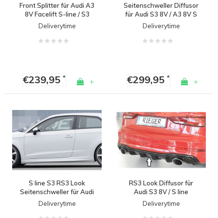
Front Splitter für Audi A3
Seitenschweller Diffusor
8V Facelift S-line / S3
für Audi S3 8V / A3 8V S
line Cabrio
Deliverytime
Deliverytime
€239,95
€299,95
*
*
+
+
S line S3 RS3 Look
RS3 Look Diffusor für
Seitenschweller für Audi
Audi S3 8V / S line
A3 8V
Deliverytime
Deliverytime