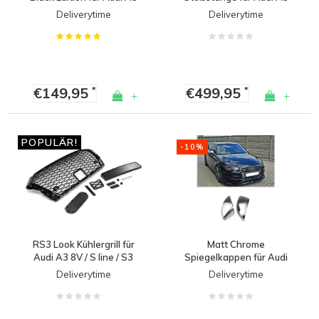
8V / S line / S3
8V Limousine / Cabrio
Deliverytime
Deliverytime
€149,95
€499,95
*
*
+
+
POPULÄR!
-10%
RS3 Look Kühlergrill für
Matt Chrome
Audi A3 8V / S line / S3
Spiegelkappen für Audi
mit ACC
A3 8V, S3, S line, RS3
Deliverytime
Deliverytime