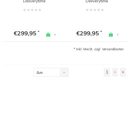
Deliverytime
Deliverytime
€299,95
€299,95
*
*
+
+
* Inkl. MwSt. zzgl.
Versandkosten
1
Am
meisten
angesehen