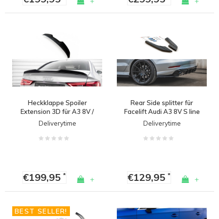
+
+
Heckklappe Spoiler
Rear Side splitter für
Extension 3D für A3 8V /
Facelift Audi A3 8V S line
S3 / RS3 / S line
/ S3
Deliverytime
Deliverytime
€199,95
€129,95
*
*
+
+
BEST SELLER!