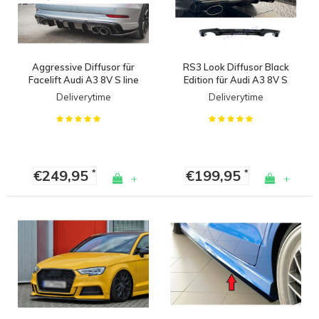
Aggressive Diffusor für
RS3 Look Diffusor Black
Facelift Audi A3 8V S line
Edition für Audi A3 8V S
/ S3
line / S3
Deliverytime
Deliverytime
€249,95
€199,95
*
*
+
+