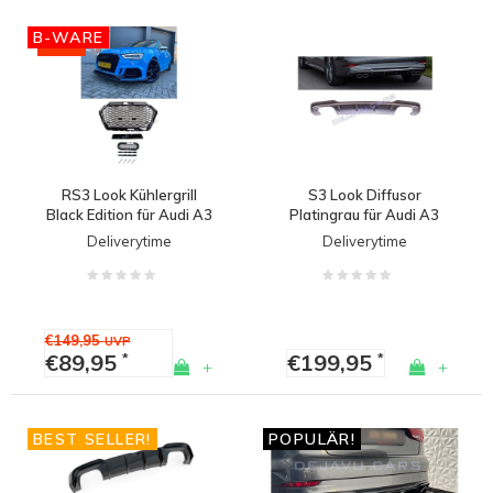
B-WARE
-40%
RS3 Look Kühlergrill
S3 Look Diffusor
Black Edition für Audi A3
Platingrau für Audi A3
8V / S line / S3 - (B-
8V (S line hintere
Deliverytime
Deliverytime
WARE)
Stoßstange)
€149,95
UVP
€89,95
€199,95
*
*
+
+
BEST SELLER!
POPULÄR!