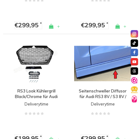
€299,95
€299,95
*
*
+
+
RS3 Look Kühlergrill
Seitenschweller Diffusor
Black/Chrome für Audi
für Audi RS3 8V / S3 8V /
A3 8V / S line / S3
A3 8V S line Limousine
Deliverytime
Deliverytime
€199,95
€299,95
*
*