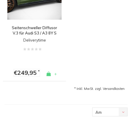
Seitenschweller Diffusor
V.3 für Audi S3 / A3 8Y S
line Sedan/Sportback
Deliverytime
€249,95
*
+
* Inkl. MwSt. zzgl.
Versandkosten
Am
meisten
angesehen