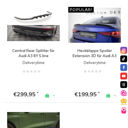
POPULÄR!
Central Rear Splitter für
Heckklappe Spoiler
Audi A3 8Y S line
Extension 3D für Audi A3
Limousine
/ A3 S line / S3 / RS3
Deliverytime
Deliverytime
Limousine
€299,95
€199,95
*
*
+
+