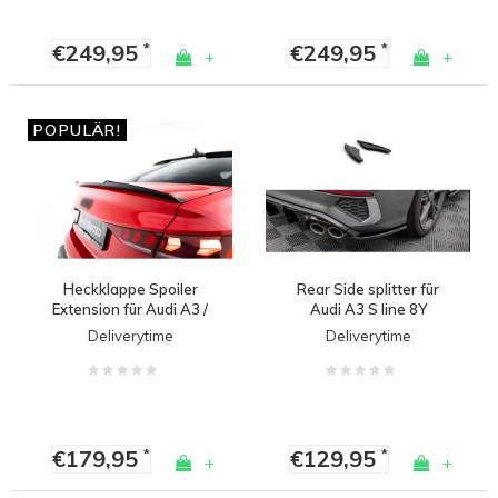
€249,95
€249,95
*
*
+
+
POPULÄR!
Heckklappe Spoiler
Rear Side splitter für
Extension für Audi A3 /
Audi A3 S line 8Y
A3 S line / S3 / RS3
Limousine / S3 8Y
Deliverytime
Deliverytime
Limousine
Limousine
€179,95
€129,95
*
*
+
+