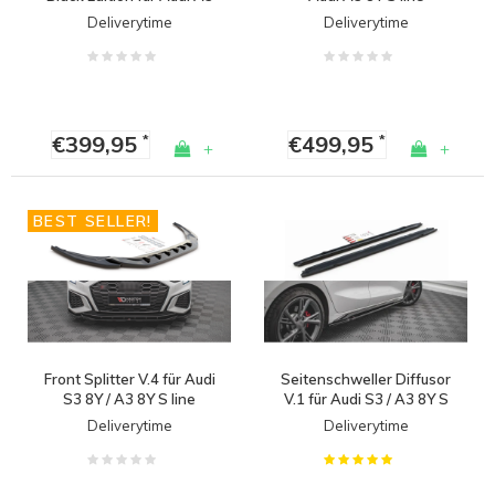
8Y / S line
Limousine
Deliverytime
Deliverytime
€399,95
€499,95
*
*
+
+
BEST SELLER!
Front Splitter V.4 für Audi
Seitenschweller Diffusor
S3 8Y / A3 8Y S line
V.1 für Audi S3 / A3 8Y S
line Sedan/Sportback
Deliverytime
Deliverytime