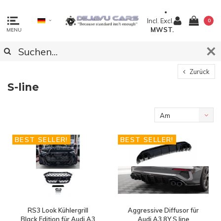
Incl.
Excl.
0
MWST.
MENU
Zurück
S-line
Am
meisten
BEST SELLER!
BEST SELLER!
angesehen
RS3 Look Kühlergrill
Aggressive Diffusor für
Black Edition für Audi A3
Audi A3 8Y S line