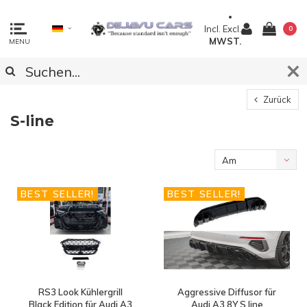
Incl.
Excl.
0
MWST.
MENU
Zurück
S-line
Am
meisten
BEST SELLER!
BEST SELLER!
angesehen
RS3 Look Kühlergrill
Aggressive Diffusor für
Black Edition für Audi A3
Audi A3 8Y S line