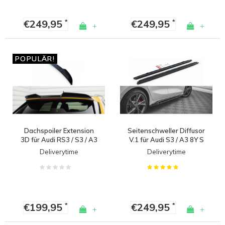
€249,95
€249,95
*
*
+
+
POPULÄR!
Dachspoiler Extension
Seitenschweller Diffusor
3D für Audi RS3 / S3 / A3
V.1 für Audi S3 / A3 8Y S
S line Sportback
line Sedan/Sportback
Deliverytime
Deliverytime
€199,95
€249,95
*
*
+
+