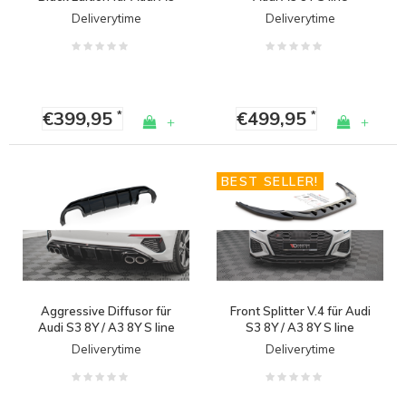
8Y / S line
Sportback
Deliverytime
Deliverytime
€399,95
€499,95
*
*
+
+
BEST SELLER!
Aggressive Diffusor für
Front Splitter V.4 für Audi
Audi S3 8Y / A3 8Y S line
S3 8Y / A3 8Y S line
Deliverytime
Deliverytime