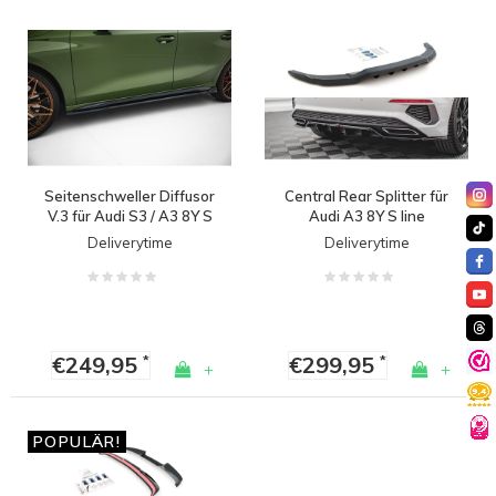
Seitenschweller Diffusor
Central Rear Splitter für
V.3 für Audi S3 / A3 8Y S
Audi A3 8Y S line
line Sedan/Sportback
Sportback
Deliverytime
Deliverytime
€249,95
€299,95
*
*
+
+
POPULÄR!